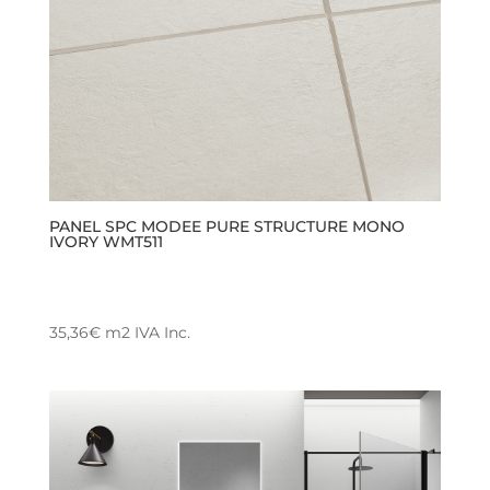
elegir
en
la
página
de
producto
PANEL SPC MODEE PURE STRUCTURE MONO
IVORY WMT511
35,36
€
m2
IVA Inc.
Este
producto
tiene
múltiples
variantes.
Las