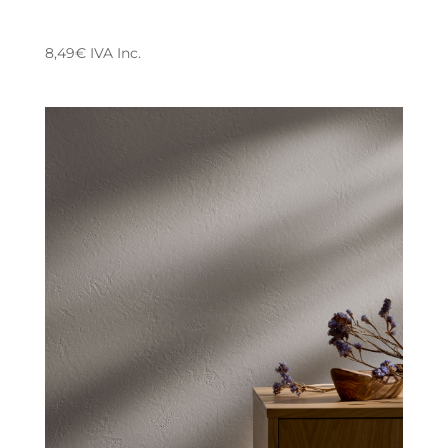
8,49
€
IVA Inc.