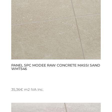
se
pueden
elegir
en
la
página
de
producto
PANEL SPC MODEE RAW CONCRETE MASSI SAND
WMT546
35,36
€
m2
IVA Inc.
Este
producto
tiene