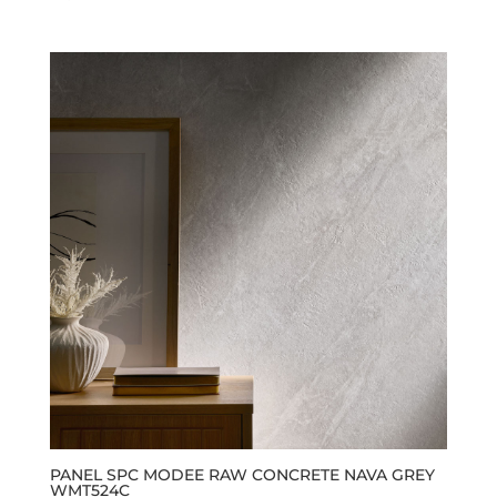
Este
producto
tiene
múltiples
variantes.
Las
opciones
se
pueden
elegir
en
la
página
de
producto
PANEL SPC MODEE RAW CONCRETE NAVA GREY
WMT524C