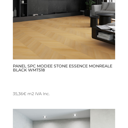
PANEL SPC MODEE STONE ESSENCE MONREALE
BLACK WMT518
35,36
€
m2
IVA Inc.
Este
producto
tiene
múltiples
variantes.