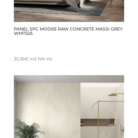
PANEL SPC MODEE RAW CONCRETE MASSI GREY
WMT525
35,36
€
m2
IVA Inc.
Este
producto
tiene
múltiples
variantes.
Las
opciones
se
pueden
elegir
en