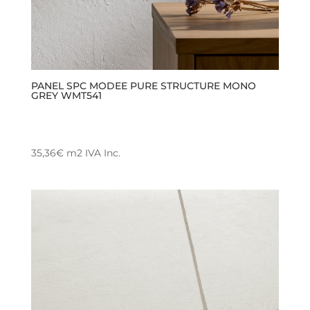
de
producto
PANEL SPC MODEE PURE STRUCTURE MONO
GREY WMT541
35,36
€
m2
IVA Inc.
Este
producto
tiene
múltiples
variantes.
Las
opciones
se
pueden