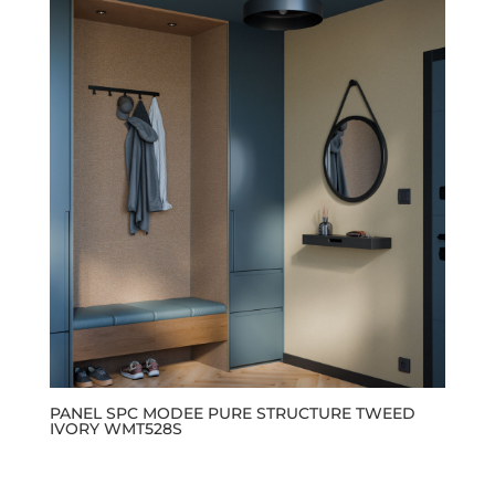
tiene
múltiples
variantes.
Las
opciones
se
pueden
elegir
en
la
página
de
producto
PANEL SPC MODEE PURE STRUCTURE TWEED
IVORY WMT528S