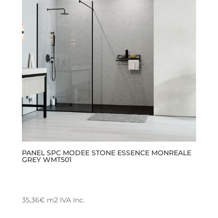
Las
opciones
se
pueden
elegir
en
la
página
de
producto
PANEL SPC MODEE STONE ESSENCE MONREALE
GREY WMT501
35,36
€
m2
IVA Inc.
Este