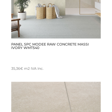
la
página
de
producto
PANEL SPC MODEE RAW CONCRETE MASSI
IVORY WMT540
35,36
€
m2
IVA Inc.
Este
producto
tiene
múltiples
variantes.
Las
opciones