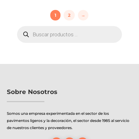
producto
tiene
1
2
→
múltiples
variantes.
BÚSQUEDA
Las
DE
PRODUCTOS
opciones
se
pueden
elegir
en
la
página
de
Sobre Nosotros
producto
Somos una empresa experimentada en el sector de los
pavimentos ligeros y la decoración, el sector desde 1985 al servicio
de nuestros clientes y proveedores.