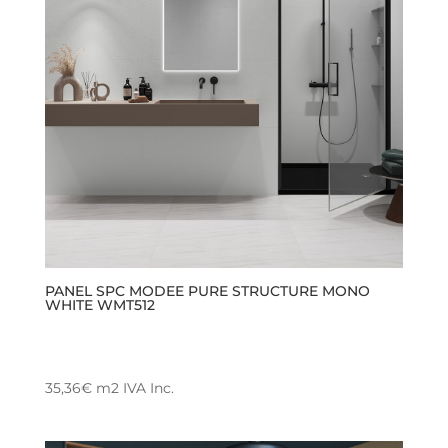
opciones
se
pueden
elegir
en
la
página
de
producto
PANEL SPC MODEE PURE STRUCTURE MONO
WHITE WMT512
35,36
€
m2
IVA Inc.
Este
producto