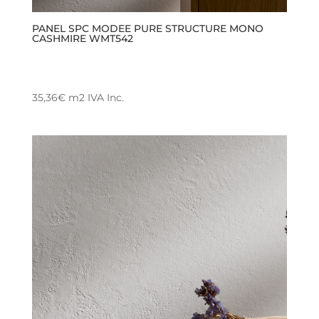
PANEL SPC MODEE PURE STRUCTURE MONO
CASHMIRE WMT542
35,36
€
m2
IVA Inc.
Este
producto
tiene
múltiples
variantes.
Las
opciones
se
pueden
elegir
en
la
página