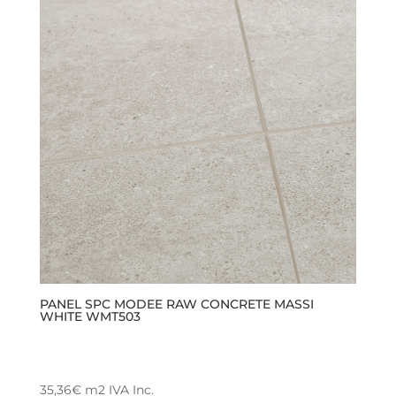
múltiples
variantes.
Las
opciones
se
pueden
elegir
en
la
página
de
producto
PANEL SPC MODEE RAW CONCRETE MASSI
WHITE WMT503
35,36
€
m2
IVA Inc.