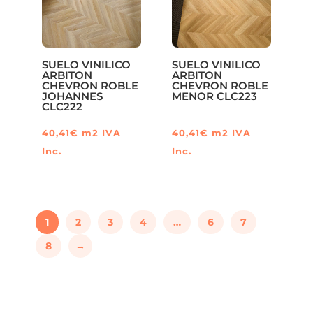
SUELO VINILICO
SUELO VINILICO
ARBITON
ARBITON
CHEVRON ROBLE
CHEVRON ROBLE
JOHANNES
MENOR CLC223
CLC222
40,41
€
m2
IVA
40,41
€
m2
IVA
Inc.
Inc.
1
2
3
4
…
6
7
8
→