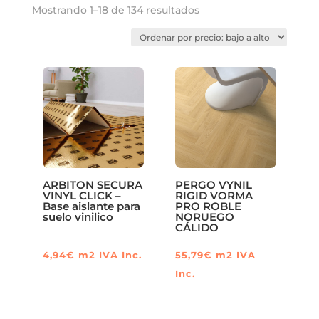
GREENFLOORING
Ordenado
Mostrando 1–18 de 134 resultados
PERGO VINYL
por
precio:
PERGO VINYL GLOMMA
bajo
PERGO VINYL NAMSEM
a
PERGO VINYL VISKAN
alto
PERGO VINYL VORMA
SUELO VINILICO ARBITON
ARBITON AMARON WOOD
ARBITON CHEVRON
ARBITON SECURA
PERGO VYNIL
VINYL CLICK –
RIGID VORMA
ARBITON HERRINGBONE
Base aislante para
PRO ROBLE
suelo vinilico
NORUEGO
ARBITON SUPERIORE 2.2
CÁLIDO
ARBITON WOODRIC
4,94
€
m2
IVA Inc.
55,79
€
m2
IVA
ARBITON WOODRIC EIR
Inc.