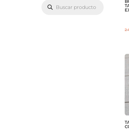
B
BÚSQUEDA
T
DE
PRODUCTOS
E
2
T
C