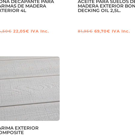
ONA DECAPANTE PARA
ACEITE PARA SUELOS D
ARIMAS DE MADERA
MADERA EXTERIOR BO
XTERIOR 4L
DECKING OIL 2,5L.
El
El
El
El
4,50
€
22,05
€
IVA Inc.
81,95
€
69,70
€
IVA Inc.
precio
precio
precio
precio
original
actual
original
actual
era:
es:
era:
es:
24,50€.
22,05€.
81,95€.
69,70€.
ARIMA EXTERIOR
OMPOSITE