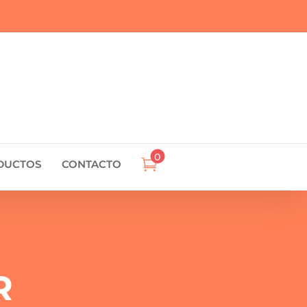
0

DUCTOS
CONTACTO
R