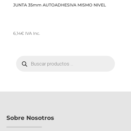
JUNTA 35mm AUTOADHESIVA MISMO NIVEL
6,14
€
IVA Inc.
Este
producto
tiene
BÚSQUEDA
múltiples
DE
PRODUCTOS
variantes.
Las
opciones
se
pueden
elegir
en
la
Sobre Nosotros
página
de