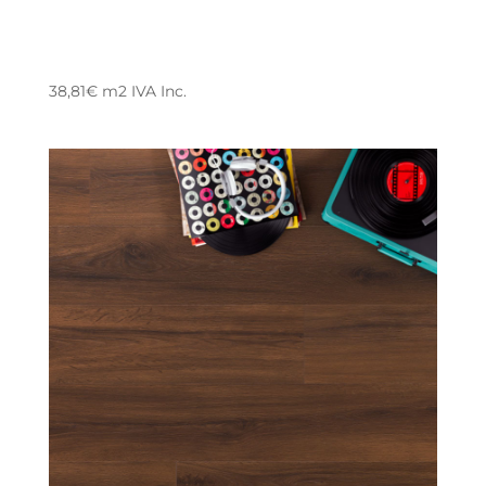
38,81
€
m2
IVA Inc.