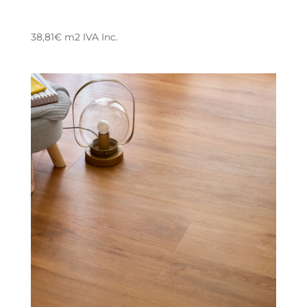
38,81
€
m2
IVA Inc.