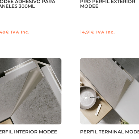
ODEE ADHESIVO PARA
PRO PERFIL EXTERIOR
ANELES 300ML
MODEE
,49
€
IVA Inc.
14,91
€
IVA Inc.
Este
producto
tiene
múltiples
variantes.
Las
opciones
se
pueden
elegir
en
la
ERFIL INTERIOR MODEE
PERFIL TERMINAL MOD
página