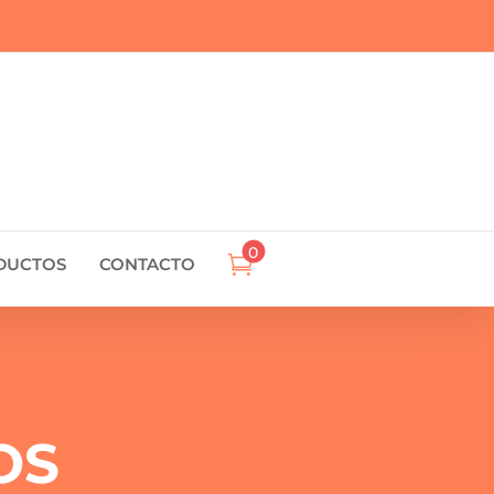
0

DUCTOS
CONTACTO
OS