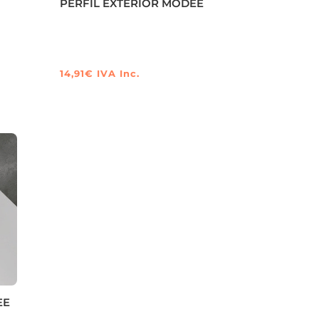
PERFIL EXTERIOR MODEE
14,91
€
IVA Inc.
Este
producto
tiene
múltiples
variantes.
Las
opciones
se
pueden
elegir
en
la
EE
página