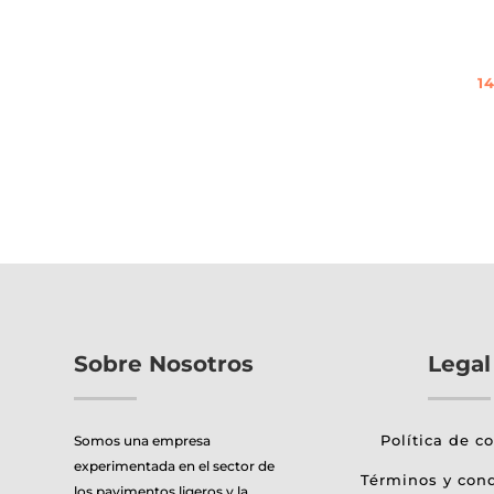
14
Es
p
ti
mú
va
La
o
se
p
Sobre Nosotros
Legal
el
e
la
Política de c
Somos una empresa
p
experimentada en el sector de
Términos y con
d
los pavimentos ligeros y la