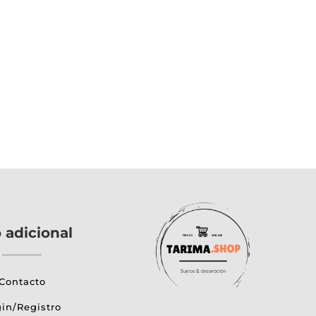
de
producto
o adicional
Contacto
in/Registro