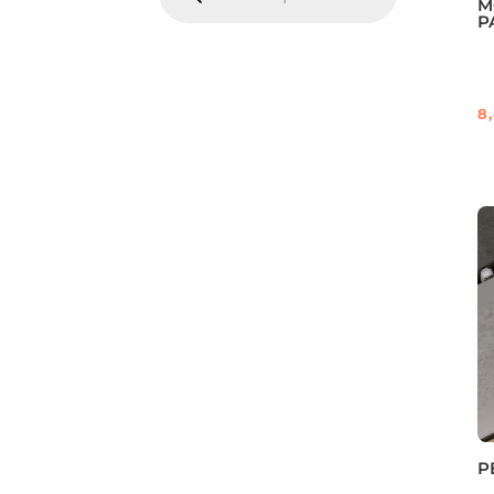
PRODUCTOS
M
P
8
P