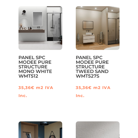
tiene
tiene
múltiples
múltiples
variantes.
variantes.
Las
Las
opciones
opciones
se
se
pueden
pueden
PANEL SPC
PANEL SPC
elegir
elegir
MODEE PURE
MODEE PURE
STRUCTURE
STRUCTURE
en
en
MONO WHITE
TWEED SAND
WMT512
WMT527S
la
la
página
página
35,36
€
m2
IVA
35,36
€
m2
IVA
de
de
Inc.
Inc.
producto
producto
Este
producto
tiene
múltiples
variantes.