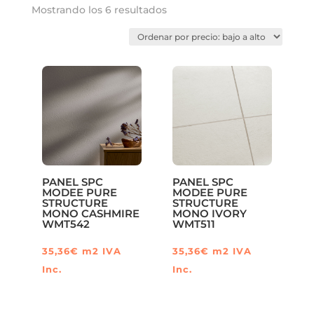
Ordenado
Mostrando los 6 resultados
por
precio:
bajo
a
alto
PANEL SPC
PANEL SPC
MODEE PURE
MODEE PURE
STRUCTURE
STRUCTURE
MONO CASHMIRE
MONO IVORY
WMT542
WMT511
35,36
€
m2
IVA
35,36
€
m2
IVA
Inc.
Inc.
Este
Este
producto
producto