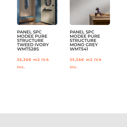
Las
opciones
se
pueden
PANEL SPC
PANEL SPC
elegir
MODEE PURE
MODEE PURE
STRUCTURE
STRUCTURE
en
TWEED IVORY
MONO GREY
WMT528S
WMT541
la
página
35,36
€
m2
IVA
35,36
€
m2
IVA
de
Inc.
Inc.
producto
Este
producto
tiene
múltiples
variantes.
Las
opciones
se