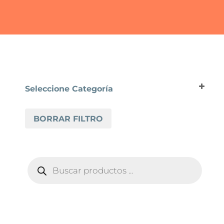
Seleccione Categoría
SUELO LAMINADO
BORRAR FILTRO
DISFLOOR III TOP
DISFLOOR TOP 7MM
DISFLOOR TOP 8MM
BÚSQUEDA
DISFLOOR TOP 8MM AC4/AC5 NATURE
DE
PRODUCTOS
DISFLOOR TOP XXL AC4