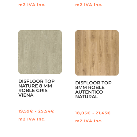
de
de
de
de
m2
IVA Inc.
m2
IVA Inc.
producto
producto
Este
Este
precios:
precios:
producto
producto
desde
desde
tiene
tiene
19,60€
19,60€
múltiples
múltiples
hasta
hasta
variantes.
variantes.
25,55€
25,55€
Las
Las
opciones
opciones
se
se
pueden
pueden
DISFLOOR TOP
DISFLOOR TOP
elegir
elegir
NATURE 8 MM
8MM ROBLE
ROBLE GRIS
en
en
AUTENTICO
VIENA
NATURAL
la
la
página
página
Rango
19,59
€
-
25,54
€
Rango
18,05
€
-
21,45
€
de
de
de
m2
IVA Inc.
de
m2
IVA Inc.
producto
producto
Este
precios:
Este
precios:
producto
desde
producto
desde