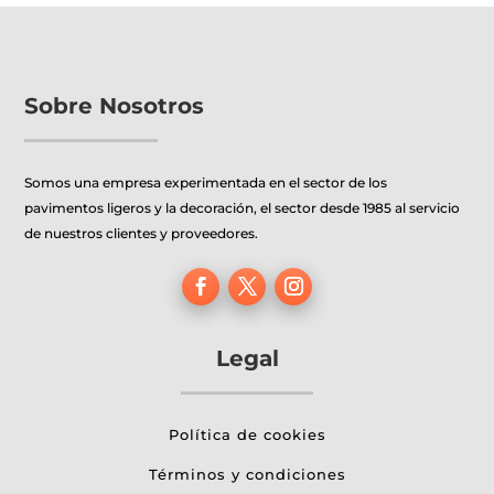
se
se
pueden
pueden
elegir
elegir
en
en
Sobre Nosotros
la
la
página
página
de
de
Somos una empresa experimentada en el sector de los
producto
producto
pavimentos ligeros y la decoración, el sector desde 1985 al servicio
de nuestros clientes y proveedores.
Legal
Política de cookies
Términos y condiciones