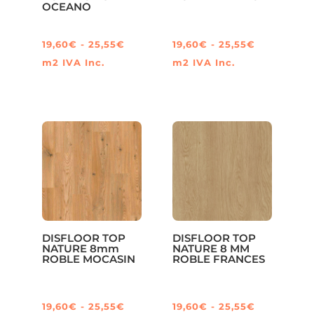
OCEANO
la
la
página
página
Rango
Rango
19,60
€
-
25,55
€
19,60
€
-
25,55
€
de
de
de
de
m2
IVA Inc.
m2
IVA Inc.
producto
producto
Este
Este
precios:
precios:
producto
producto
desde
desde
tiene
tiene
19,60€
19,60€
múltiples
múltiples
hasta
hasta
variantes.
variantes.
25,55€
25,55€
Las
Las
opciones
opciones
se
se
pueden
pueden
DISFLOOR TOP
DISFLOOR TOP
elegir
elegir
NATURE 8mm
NATURE 8 MM
ROBLE MOCASIN
ROBLE FRANCES
en
en
la
la
página
página
Rango
Rango
19,60
€
-
25,55
€
19,60
€
-
25,55
€