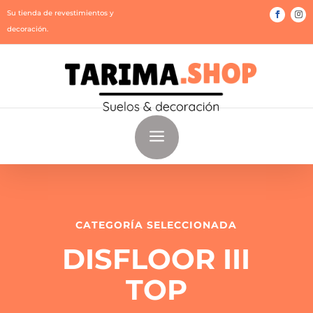
Su tienda de revestimientos y
decoración.
a
CATEGORÍA SELECCIONADA
DISFLOOR III
TOP