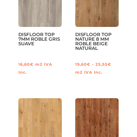
DISFLOOR TOP
DISFLOOR TOP
7MM ROBLE GRIS
NATURE 8 MM
SUAVE
ROBLE BEIGE
NATURAL
Rango
16,60
€
m2
IVA
19,60
€
-
25,55
€
de
Inc.
m2
IVA Inc.
Este
precios:
producto
desde
tiene
19,60€
múltiples
hasta
variantes.
25,55€
Las
opciones
se