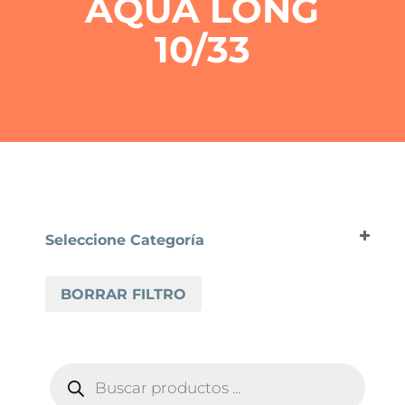
AQUA LONG
10/33
Seleccione Categoría
SUELO LAMINADO
BORRAR FILTRO
EGGER
24H NATURESENSE AQUA LONG 10/33
BÚSQUEDA
DE
PRODUCTOS