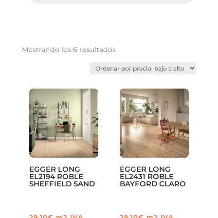
Ordenado
Mostrando los 6 resultados
por
precio:
bajo
a
alto
EGGER LONG
EGGER LONG
EL2194 ROBLE
EL2431 ROBLE
SHEFFIELD SAND
BAYFORD CLARO
29,10
€
m2
IVA
29,10
€
m2
IVA