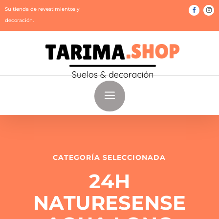
Su tienda de revestimientos y
decoración.
a
CATEGORÍA SELECCIONADA
24H
NATURESENSE