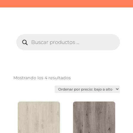
BÚSQUEDA
DE
PRODUCTOS
Ordenado
Mostrando los 4 resultados
por
precio:
bajo
a
alto