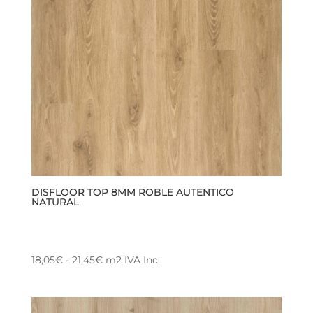
DISFLOOR TOP 8MM ROBLE AUTENTICO
NATURAL
Rango
18,05
€
-
21,45
€
m2
IVA Inc.
Este
de
producto
precios:
tiene
desde