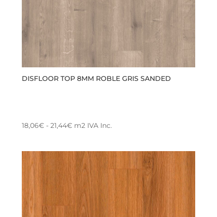
la
página
de
producto
DISFLOOR TOP 8MM ROBLE GRIS SANDED
Rango
18,06
€
-
21,44
€
m2
IVA Inc.
Este
de
producto
precios:
tiene
desde
múltiples
18,06€
variantes.
hasta
Las
21,44€
opciones
se