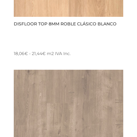
DISFLOOR TOP 8MM ROBLE CLÁSICO BLANCO
Rango
18,06
€
-
21,44
€
m2
IVA Inc.
Este
de
producto
precios:
tiene
desde
múltiples
18,06€
variantes.
hasta
Las
21,44€
opciones
se
pueden
elegir
en