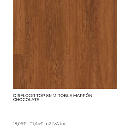
variantes.
hasta
Las
21,44€
opciones
se
pueden
elegir
en
la
página
de
producto
DISFLOOR TOP 8MM ROBLE MARRÓN
CHOCOLATE
Rango
18,06
€
-
21,44
€
m2
IVA Inc.
Este
de