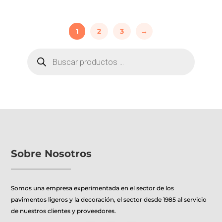
producto
precios:
tiene
desde
1
2
3
→
múltiples
18,06€
variantes.
hasta
BÚSQUEDA
Las
21,44€
DE
PRODUCTOS
opciones
se
pueden
elegir
en
la
página
de
Sobre Nosotros
producto
Somos una empresa experimentada en el sector de los
pavimentos ligeros y la decoración, el sector desde 1985 al servicio
de nuestros clientes y proveedores.