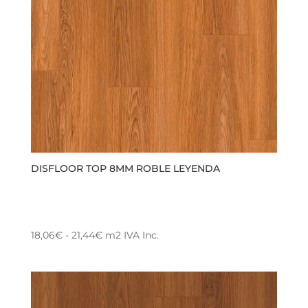
pueden
elegir
en
la
página
de
producto
DISFLOOR TOP 8MM ROBLE LEYENDA
Rango
18,06
€
-
21,44
€
m2
IVA Inc.
Este
de
producto
precios:
tiene
desde
múltiples
18,06€