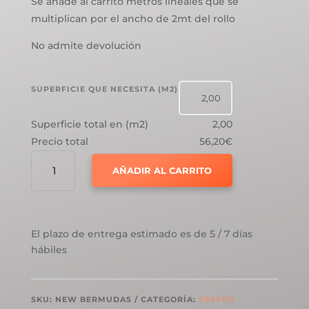
Se añade al carrito metros lineales que se
multiplican por el ancho de 2mt del rollo
No admite devolución
SUPERFICIE QUE NECESITA (M2)
Superficie total en (m2)
2,00
Precio total
56,20€
CESPED
AÑADIR AL CARRITO
ARTIFICIAL
NEW
BERMUDAS
40MM
El plazo de entrega estimado es de 5 / 7 días
CANTIDAD
hábiles
SKU:
NEW BERMUDAS
CATEGORÍA:
CESPED