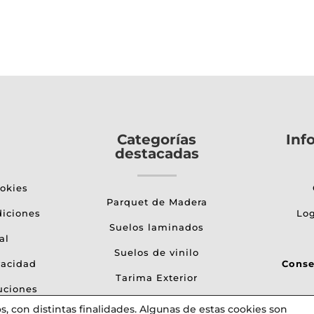
ucto
precios:
e
desde
iples
22,50€
ntes.
hasta
86,10€
ones
den
Categorías
Inf
destacadas
r
ookies
Parquet de Madera
na
diciones
Log
Suelos laminados
al
ucto
Suelos de vinilo
vacidad
Conse
Tarima Exterior
uciones
Papel pintado
, con distintas finalidades. Algunas de estas cookies son