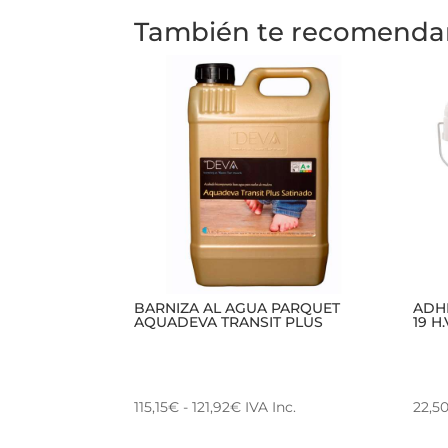
También te recomend
BARNIZA AL AGUA PARQUET
ADH
AQUADEVA TRANSIT PLUS
19 H.
Rango
115,15
€
-
121,92
€
IVA Inc.
22,5
Este
de
Este