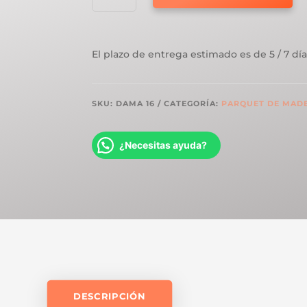
DAMA
7
PIEZAS
El plazo de entrega estimado es de 5 / 7 día
CANTIDAD
SKU:
DAMA 16
CATEGORÍA:
PARQUET DE MAD
¿Necesitas ayuda?
DESCRIPCIÓN