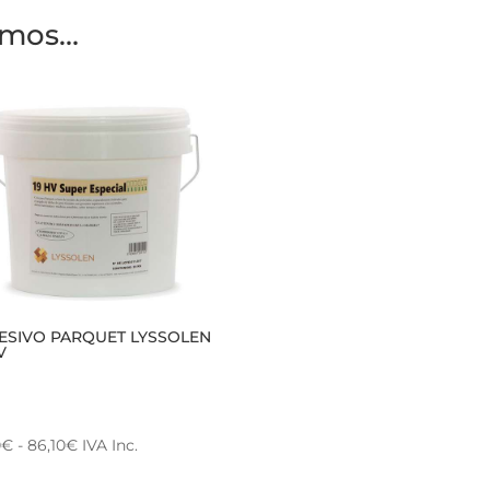
amos…
ESIVO PARQUET LYSSOLEN
V
Rango
0
€
-
86,10
€
IVA Inc.
de