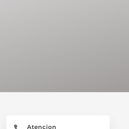
Atencion
