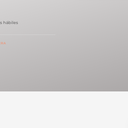
s hábiles
ERA