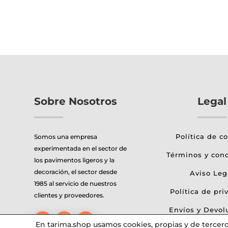
producto
precios:
prod
tiene
desde
tien
múltiples
115,15€
múlt
variantes.
hasta
varia
Las
121,92€
Las
opciones
opci
se
se
pueden
pue
Sobre Nosotros
Legal
elegir
elegi
en
en
Política de c
la
la
Somos una empresa
experimentada en el sector de
página
pági
Términos y con
los pavimentos ligeros y la
de
de
decoración, el sector desde
Aviso Leg
producto
prod
1985 al servicio de nuestros
Política de pri
clientes y proveedores.
Envíos y Devol
En tarima.shop usamos cookies, propias y de terceros