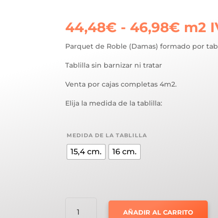
Rang
44,48
€
-
46,98
€
m2
I
de
preci
Parquet de Roble (Damas) formado por tabli
desd
Tablilla sin barnizar ni tratar
44,4
hast
Venta por cajas completas 4m2.
46,9
Elija la medida de la tablilla:
MEDIDA DE LA TABLILLA
15,4 cm.
16 cm.
PARQUET
AÑADIR AL CARRITO
ROBLE