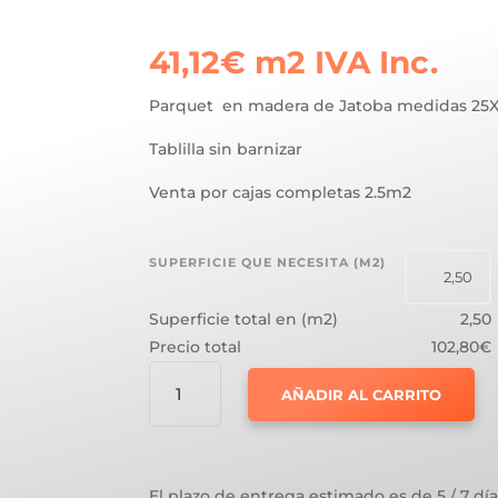
41,12
€
m2
IVA Inc.
Parquet en madera de Jatoba medidas 25X
Tablilla sin barnizar
Venta por cajas completas 2.5m2
SUPERFICIE QUE NECESITA (M2)
Superficie total en (m2)
2,50
Precio total
102,80€
PARQUET
AÑADIR AL CARRITO
JATOBA
TABLILLA
25X5X1
CANTIDAD
El plazo de entrega estimado es de 5 / 7 día