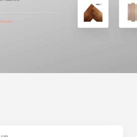
ADERA
 cm.