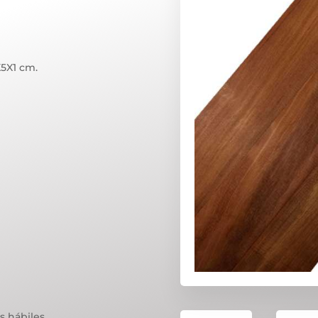
5X1 cm.
s hábiles