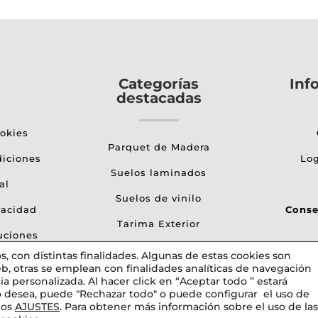
Categorías
Inf
destacadas
ookies
Parquet de Madera
diciones
Log
Suelos laminados
al
Suelos de vinilo
vacidad
Conse
Tarima Exterior
uciones
Papel pintado
, con distintas finalidades. Algunas de estas cookies son
b, otras se emplean con finalidades analíticas de navegación
ia personalizada. Al hacer click en “Aceptar todo ” estará
lo desea, puede "Rechazar todo" o puede configurar el uso de
hop
tos
AJUSTES
. Para obtener más información sobre el uso de las