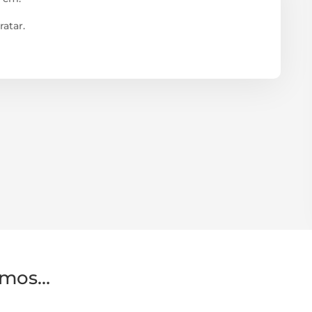
ratar.
amos…