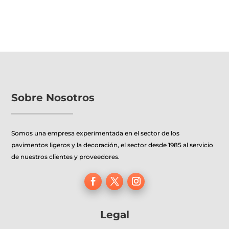
original
actual
original
actual
era:
es:
era:
es:
11,35€.
10,21€.
51,20€.
46,08€.
Sobre Nosotros
Somos una empresa experimentada en el sector de los
pavimentos ligeros y la decoración, el sector desde 1985 al servicio
de nuestros clientes y proveedores.
Legal