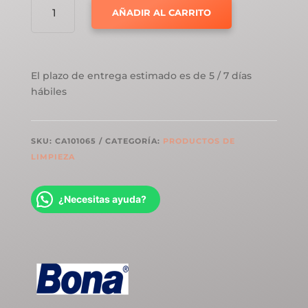
AÑADIR AL CARRITO
MOPA
PREMIUM
MICROFIBER
MOP
El plazo de entrega estimado es de 5 / 7 días
CANTIDAD
hábiles
SKU:
CA101065
CATEGORÍA:
PRODUCTOS DE
LIMPIEZA
¿Necesitas ayuda?