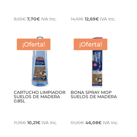
El
El
El
El
8,55
€
7,70
€
IVA Inc.
14,10
€
12,69
€
IVA Inc.
precio
precio
precio
precio
original
actual
original
actual
era:
es:
era:
es:
¡Oferta!
¡Oferta!
8,55€.
7,70€.
14,10€.
12,69€.
CARTUCHO LIMPIADOR
BONA SPRAY MOP
SUELOS DE MADERA
SUELOS DE MADERA
0.85L
El
El
El
El
11,35
€
10,21
€
IVA Inc.
51,20
€
46,08
€
IVA Inc.
precio
precio
precio
precio