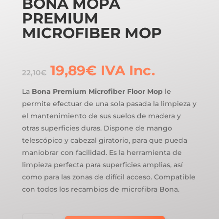
BONA MOPA
PREMIUM
MICROFIBER MOP
El
El
19,89
€
IVA Inc.
22,10
€
precio
precio
original
actual
La
Bona Premium Microfiber Floor Mop
le
era:
es:
permite efectuar de una sola pasada la limpieza y
22,10€.
19,89€.
el mantenimiento de sus suelos de madera y
otras superficies duras. Dispone de mango
telescópico y cabezal giratorio, para que pueda
maniobrar con facilidad. Es la herramienta de
limpieza perfecta para superficies amplias, así
como para las zonas de difícil acceso. Compatible
con todos los recambios de microfibra Bona.
BONA