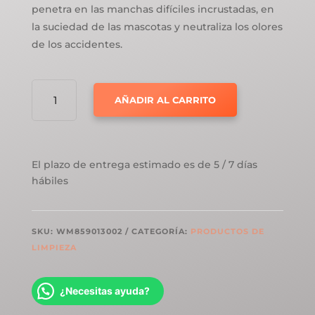
penetra en las manchas difíciles incrustadas, en
la suciedad de las mascotas y neutraliza los olores
de los accidentes.
LIMPIADOR
AÑADIR AL CARRITO
DE
SUELOS
DE
MADERA
El plazo de entrega estimado es de 5 / 7 días
BONA
hábiles
PET
SYSTEM™
CANTIDAD
SKU:
WM859013002
CATEGORÍA:
PRODUCTOS DE
LIMPIEZA
¿Necesitas ayuda?