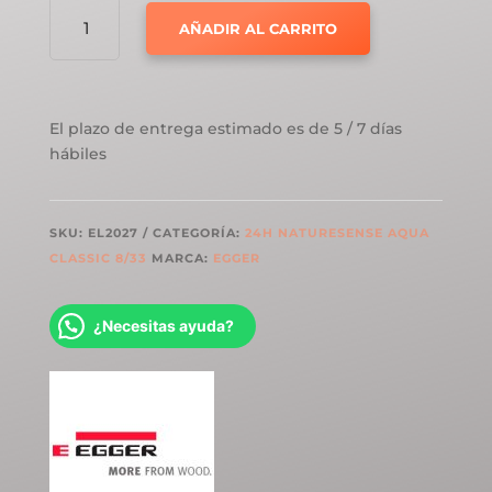
EGGER
AÑADIR AL CARRITO
CLASSIC
EL2027
ROBLE
VICTORIA
El plazo de entrega estimado es de 5 / 7 días
NATURAL
hábiles
CANTIDAD
SKU:
EL2027
CATEGORÍA:
24H NATURESENSE AQUA
CLASSIC 8/33
MARCA:
EGGER
¿Necesitas ayuda?