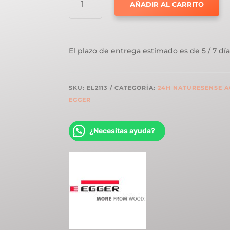
AÑADIR AL CARRITO
CLASSIC
EL2113
ROBLE
PINOT
El plazo de entrega estimado es de 5 / 7 día
SAND
CANTIDAD
SKU:
EL2113
CATEGORÍA:
24H NATURESENSE A
EGGER
¿Necesitas ayuda?