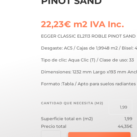
PINOT SAND
22,23
€
m2
IVA Inc.
EGGER CLASSIC EL2113 ROBLE PINOT SAND
Desgaste: AC5 / Cajas de 1,9948 m2 / Bisel: 
Tipo de clic: Aqua Clic (T) / Clase de uso: 33
Dimensiones: 1232 mm Largo x193 mm Anc
Formato :Tabla / Apto para suelos radiantes
CANTIDAD QUE NECESITA (M2)
Superficie total en (m2)
1,99
Precio total
44,35€
EGGER