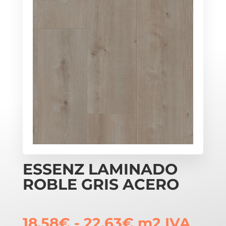
ESSENZ LAMINADO
ROBLE GRIS ACERO
Rango
18,58
€
-
22,63
€
m2
IVA