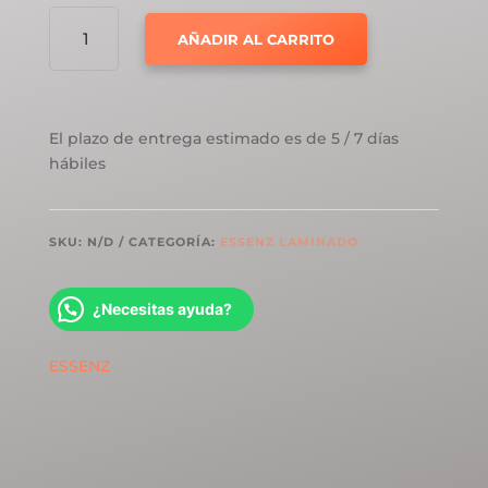
ESSENZ
AÑADIR AL CARRITO
LAMINADO
ROBLE
GRIS
ACERO
El plazo de entrega estimado es de 5 / 7 días
CANTIDAD
hábiles
SKU:
N/D
CATEGORÍA:
ESSENZ LAMINADO
¿Necesitas ayuda?
ESSENZ