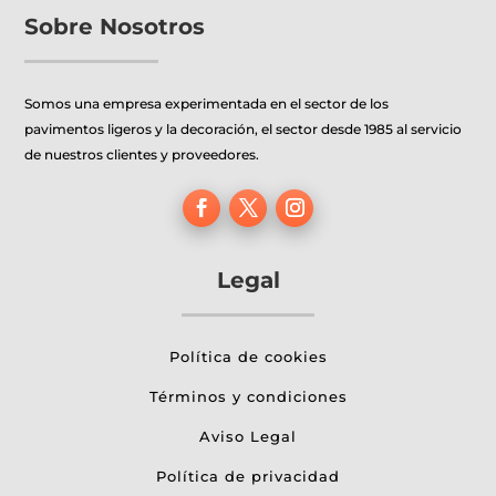
pueden
pueden
Sobre Nosotros
elegir
elegir
en
en
Somos una empresa experimentada en el sector de los
la
la
pavimentos ligeros y la decoración, el sector desde 1985 al servicio
página
página
de nuestros clientes y proveedores.
de
de
producto
producto
Legal
Política de cookies
Términos y condiciones
Aviso Legal
Política de privacidad