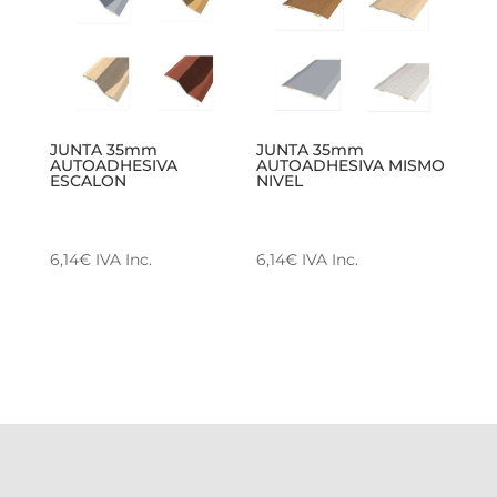
JUNTA 35mm
JUNTA 35mm
AUTOADHESIVA
AUTOADHESIVA MISMO
ESCALON
NIVEL
6,14
€
IVA Inc.
6,14
€
IVA Inc.
Este
Este
producto
producto
tiene
tiene
múltiples
múltiples
variantes.
variantes.
Las
Las
opciones
opciones
se
se