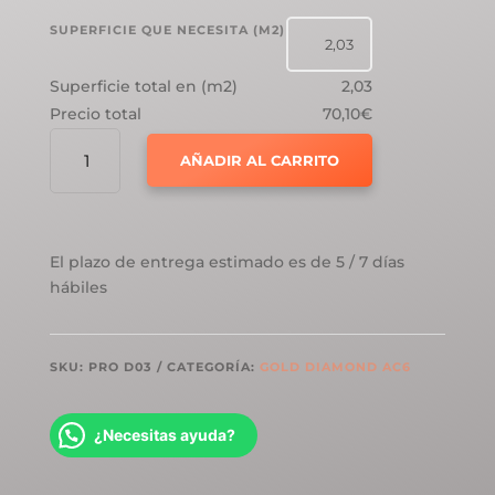
SUPERFICIE QUE NECESITA (M2)
Superficie total en (m2)
2,03
Precio total
70,10€
GOLD
AÑADIR AL CARRITO
LAMINATE
PRO
DIAMOND
AC6
El plazo de entrega estimado es de 5 / 7 días
ROBLE
hábiles
TEIDE
CANTIDAD
SKU:
PRO D03
CATEGORÍA:
GOLD DIAMOND AC6
¿Necesitas ayuda?