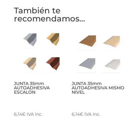
También te
recomendamos…
JUNTA 35mm
JUNTA 35mm
AUTOADHESIVA
AUTOADHESIVA MISMO
ESCALON
NIVEL
6,14
€
IVA Inc.
6,14
€
IVA Inc.
Este
Este
producto
producto
tiene
tiene