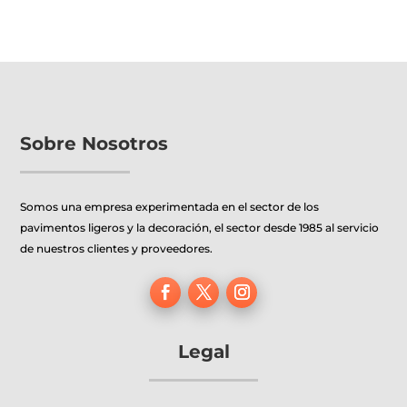
múltiples
múltiples
variantes.
variantes.
Las
Las
opciones
opciones
se
se
pueden
pueden
Sobre Nosotros
elegir
elegir
en
en
Somos una empresa experimentada en el sector de los
la
la
pavimentos ligeros y la decoración, el sector desde 1985 al servicio
página
página
de nuestros clientes y proveedores.
de
de
producto
producto
Legal