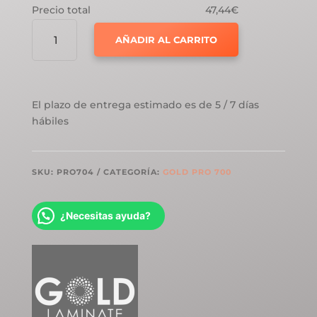
Precio total
47,44€
GOLD
AÑADIR AL CARRITO
LAMINATE
PRO
700
ROBLE
El plazo de entrega estimado es de 5 / 7 días
PREMIUN
hábiles
NATURAL
7MM
CANTIDAD
SKU:
PRO704
CATEGORÍA:
GOLD PRO 700
¿Necesitas ayuda?