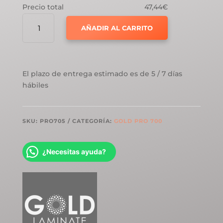
Precio total
47,44€
GOLD
AÑADIR AL CARRITO
LAMINATE
PRO
700
ROBLE
El plazo de entrega estimado es de 5 / 7 días
VINTAGE
hábiles
MATE
7MM
CANTIDAD
SKU:
PRO705
CATEGORÍA:
GOLD PRO 700
¿Necesitas ayuda?