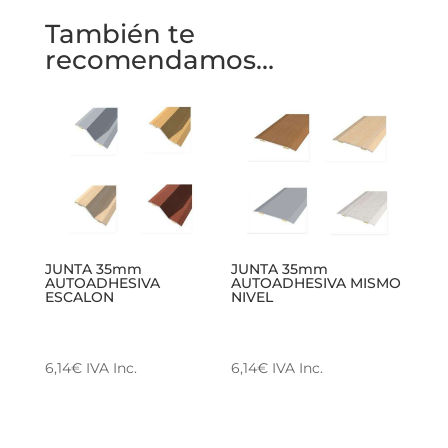
También te
recomendamos…
JUNTA 35mm
JUNTA 35mm
AUTOADHESIVA
AUTOADHESIVA MISMO
ESCALON
NIVEL
6,14
€
IVA Inc.
6,14
€
IVA Inc.
Este
Este
producto
producto
tiene
tiene