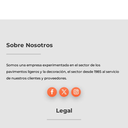
múltiples
múltiples
variantes.
variantes.
Las
Las
opciones
opciones
se
se
pueden
pueden
Sobre Nosotros
elegir
elegir
en
en
Somos una empresa experimentada en el sector de los
la
la
pavimentos ligeros y la decoración, el sector desde 1985 al servicio
página
página
de nuestros clientes y proveedores.
de
de
producto
producto
Legal