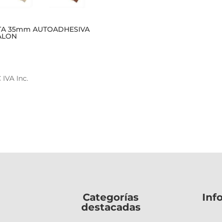
TA 35mm AUTOADHESIVA
ALON
€
IVA Inc.
ucto
e
iples
ntes.
ones
den
Categorías
Inf
destacadas
r