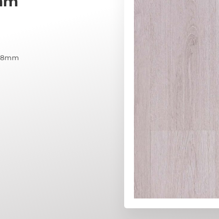
mm
O 8mm