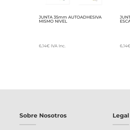
JUNTA 35mm AUTOADHESIVA
JUN
MISMO NIVEL
ESC
6,14
€
IVA Inc.
6,14
Este
Este
producto
prod
tiene
tien
múltiples
múlt
variantes.
varia
Las
Las
opciones
opci
se
se
pueden
pue
Sobre Nosotros
Legal
elegir
elegi
en
en