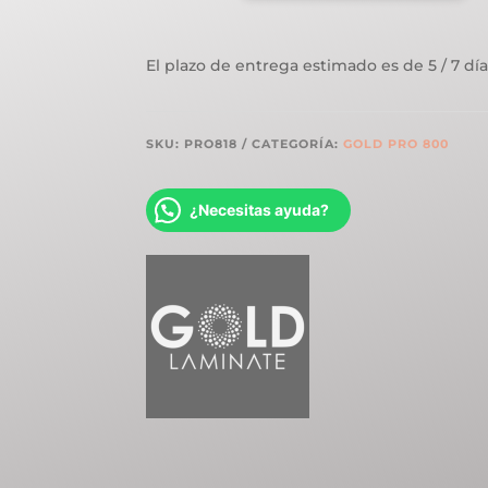
800
ROBLE
El plazo de entrega estimado es de 5 / 7 día
PALADIO
8MM
CANTIDAD
SKU:
PRO818
CATEGORÍA:
GOLD PRO 800
¿Necesitas ayuda?