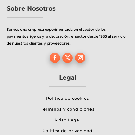
pueden
pueden
Sobre Nosotros
elegir
elegir
en
en
Somos una empresa experimentada en el sector de los
la
la
pavimentos ligeros y la decoración, el sector desde 1985 al servicio
página
página
de nuestros clientes y proveedores.
de
de
producto
producto
Legal
Política de cookies
Términos y condiciones
Aviso Legal
Política de privacidad