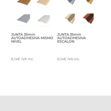
JUNTA 35mm
JUNTA 35mm
AUTOADHESIVA MISMO
AUTOADHESIVA
NIVEL
ESCALON
6,14
€
IVA Inc.
6,14
€
IVA Inc.
Este
Este
producto
producto
tiene
tiene
múltiples
múltiples
variantes.
variantes.
Las
Las
opciones
opciones
se
se