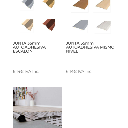
JUNTA 35mm
JUNTA 35mm
AUTOADHESIVA
AUTOADHESIVA MISMO
ESCALON
NIVEL
6,14
€
IVA Inc.
6,14
€
IVA Inc.
Este
Este
producto
producto
tiene
tiene
múltiples
múltiples
variantes.
variantes.
Las
Las
opciones
opciones