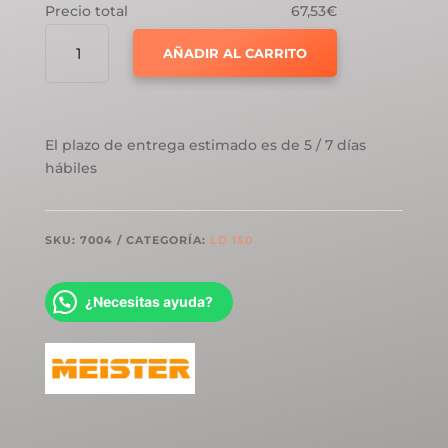
Precio total
67,53€
MEISTER
AÑADIR AL CARRITO
LD150
ROBLE
ARENA
7004
El plazo de entrega estimado es de 5 / 7 días
CANTIDAD
hábiles
SKU:
7004
CATEGORÍA:
LD 150
¿Necesitas ayuda?