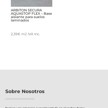
se
se
pueden
pueden
ARBITON SECURA
AQUASTOP FLEX – Base
elegir
elegir
aislante para suelos
laminados
en
en
la
la
página
página
2,39
€
m2
IVA Inc.
de
de
producto
producto
Sobre Nosotros