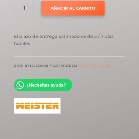
MEISTER
AÑADIR AL CARRITO
LD200
ROBLE
ROCA
ARENA
El plazo de entrega estimado es de 5 / 7 días
07122
hábiles
CANTIDAD
SKU:
07122LD200
CATEGORÍA:
MEISTER LD200
¿Necesitas ayuda?