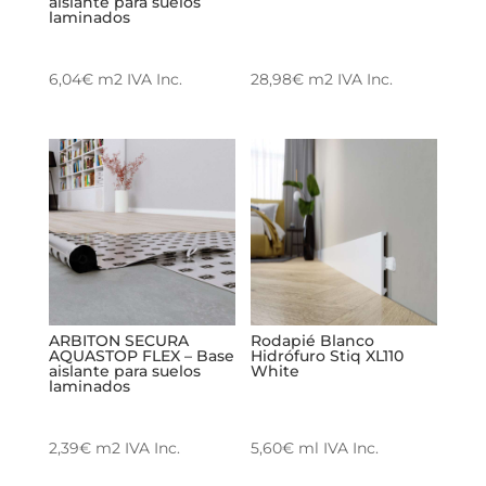
aislante para suelos
laminados
6,04
€
m2
IVA Inc.
28,98
€
m2
IVA Inc.
ARBITON SECURA
Rodapié Blanco
AQUASTOP FLEX – Base
Hidrófuro Stiq XL110
aislante para suelos
White
laminados
2,39
€
m2
IVA Inc.
5,60
€
ml
IVA Inc.