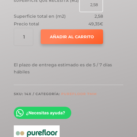
SUPERFICIE QUE NECESITA (M2)
Superficie total en (m2)
2,58
Precio total
49,35€
SUELO
AÑADIR AL CARRITO
LAMINADO
PUREFLOR
7MM-
AC4
El plazo de entrega estimado es de 5 / 7 días
ROBLE
hábiles
NAMIBE
CANTIDAD
SKU:
14X
CATEGORÍA:
PUREFLOOR 7MM
¿Necesitas ayuda?