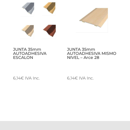
JUNTA 35mm
JUNTA 35mm
AUTOADHESIVA
AUTOADHESIVA MISMO
ESCALON
NIVEL – Arce 28
6,14
€
IVA Inc.
6,14
€
IVA Inc.
Este
producto
tiene
múltiples
variantes.
Las