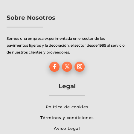
opciones
se
pueden
Sobre Nosotros
elegir
en
Somos una empresa experimentada en el sector de los
la
pavimentos ligeros y la decoración, el sector desde 1985 al servicio
página
de nuestros clientes y proveedores.
de
producto
Legal
Política de cookies
Términos y condiciones
Aviso Legal