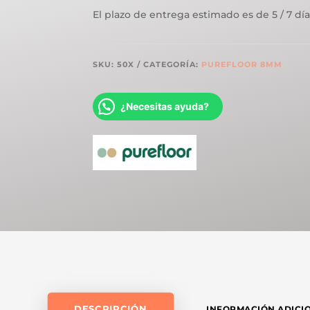
AC5
El plazo de entrega estimado es de 5 / 7 día
ROBLE
PAUSA
CANTIDAD
SKU:
50X
CATEGORÍA:
PUREFLOOR 8MM
¿Necesitas ayuda?
DESCRIPCIÓN
INFORMACIÓN ADICI