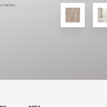
s hábiles
ONAL
MARCA