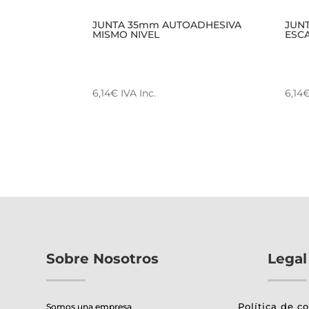
JUNTA 35mm AUTOADHESIVA
JUN
MISMO NIVEL
ESC
6,14
€
IVA Inc.
6,14
Este
Este
producto
prod
tiene
tien
múltiples
múlt
variantes.
varia
Las
Las
opciones
opci
se
se
pueden
pue
Sobre Nosotros
Legal
elegir
elegi
en
en
Política de c
la
la
Somos una empresa