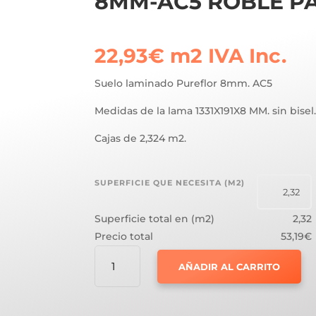
8MM-AC5 ROBLE P
22,93
€
m2
IVA Inc.
Suelo laminado Pureflor 8mm. AC5
Medidas de la lama 1331X191X8 MM. sin bisel
Cajas de 2,324 m2.
SUPERFICIE QUE NECESITA (M2)
Superficie total en (m2)
2,32
Precio total
53,19€
SUELO
AÑADIR AL CARRITO
LAMINADO
PUREFLOOR
8MM-