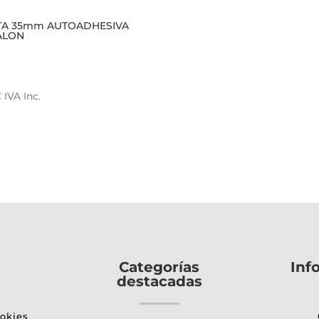
TA 35mm AUTOADHESIVA
ALON
€
IVA Inc.
ucto
e
iples
ntes.
ones
den
Categorías
Inf
destacadas
r
ookies