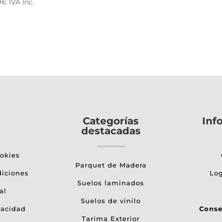
9
€
IVA Inc.
Categorías
Inf
destacadas
ookies
Parquet de Madera
diciones
Log
Suelos laminados
al
Suelos de vinilo
vacidad
Conse
Tarima Exterior