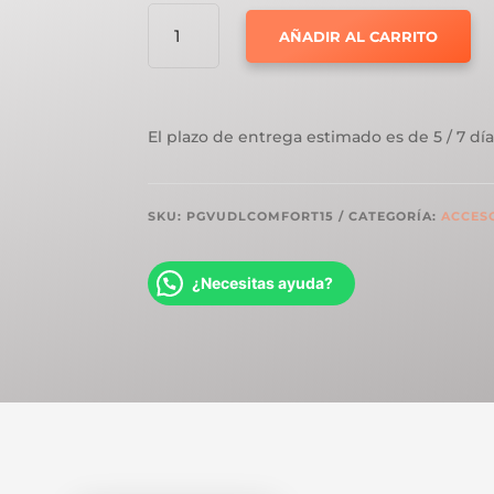
SUBSUELO
AÑADIR AL CARRITO
PERGO
UNDERLAY
VINYL
COMFORT
El plazo de entrega estimado es de 5 / 7 día
CANTIDAD
SKU:
PGVUDLCOMFORT15
CATEGORÍA:
ACCESO
¿Necesitas ayuda?