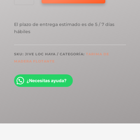
GRABO
JIVE
LOC
El plazo de entrega estimado es de 5 / 7 días
HAYA
hábiles
3
LAMAS
CANTIDAD
SKU:
JIVE LOC HAYA
CATEGORÍA:
TARIMA DE
MADERA FLOTANTE
¿Necesitas ayuda?