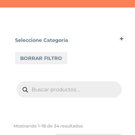
Seleccione Categoría
SUELO LAMINADO
BORRAR FILTRO
FAUS
FAUS COSMOPOLITAN
FAUS COSMOPOLITAN 4V
BÚSQUEDA
FAUS MASTERPIECES
DE
PRODUCTOS
FAUS RETRO
TEMPO
Ordenado
Mostrando 1–18 de 34 resultados
por