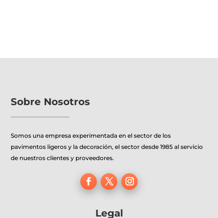
producto
tiene
múltiples
variantes.
Las
opciones
se
pueden
Sobre Nosotros
elegir
en
Somos una empresa experimentada en el sector de los
la
pavimentos ligeros y la decoración, el sector desde 1985 al servicio
página
de nuestros clientes y proveedores.
de
producto
Legal