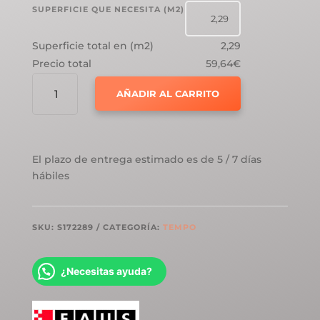
SUPERFICIE QUE NECESITA (M2)
Superficie total en (m2)
2,29
Precio total
59,64€
FAUS
AÑADIR AL CARRITO
TEMPO
ROBLE
VICTORIAN
CANTIDAD
El plazo de entrega estimado es de 5 / 7 días
hábiles
SKU:
S172289
CATEGORÍA:
TEMPO
¿Necesitas ayuda?