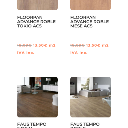
FLOORPAN
FLOORPAN
ADVANCE ROBLE
ADVANCE ROBLE
TOKIO AC5
MESE AC5
El
El
El
El
18,09
€
13,50
€
m2
18,09
€
13,50
€
m2
precio
precio
precio
precio
IVA Inc.
IVA Inc.
original
actual
original
actual
era:
es:
era:
es:
18,09€.
13,50€.
18,09€.
13,50€.
FAUS TEMPO
FAUS TEMPO