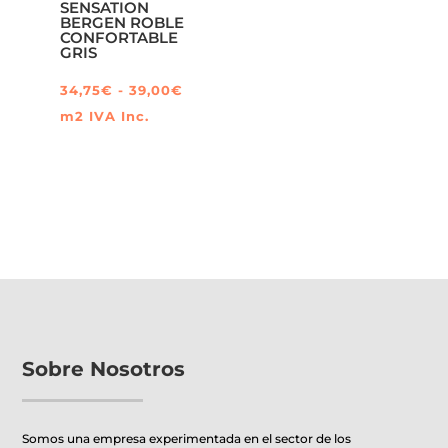
SENSATION
BERGEN ROBLE
CONFORTABLE
GRIS
Rango
34,75
€
-
39,00
€
de
m2
IVA Inc.
Este
precios:
producto
desde
tiene
34,75€
múltiples
hasta
variantes.
39,00€
Las
opciones
se
pueden
Sobre Nosotros
elegir
en
la
Somos una empresa experimentada en el sector de los