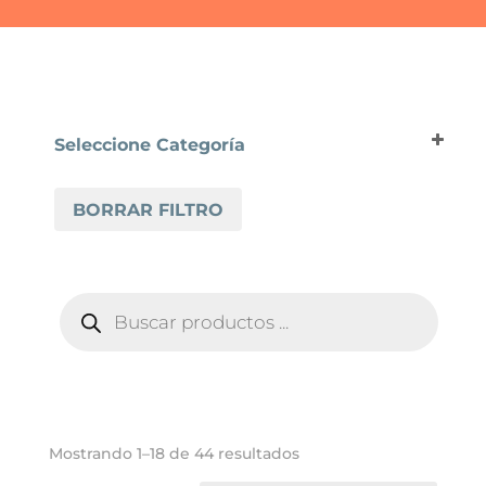
Seleccione Categoría
SUELOS VINÍLICOS
BORRAR FILTRO
PERGO VINYL
PERGO VINYL GLOMMA
PERGO VINYL NAMSEM
BÚSQUEDA
PERGO VINYL VISKAN
DE
PRODUCTOS
PERGO VINYL VORMA
Ordenado
Mostrando 1–18 de 44 resultados
por