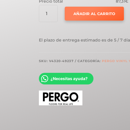
Precio total
87,31€
PERGO
AÑADIR AL CARRITO
VYNIL
RIGID
VISKAN
PRO
El plazo de entrega estimado es de 5 / 7 día
PIEDRA
RUGOSA
GRIS
SKU:
V4320-49237
CATEGORÍA:
PERGO VINYL 
CANTIDAD
¿Necesitas ayuda?