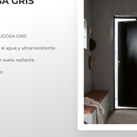
A GRIS
RUGOSA GRIS
l agua y ultrarresistente.
r suelo radiante
vo