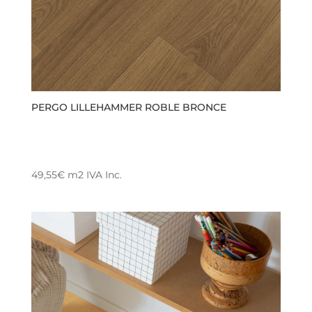
página
de
producto
PERGO LILLEHAMMER ROBLE BRONCE
49,55
€
m2
IVA Inc.