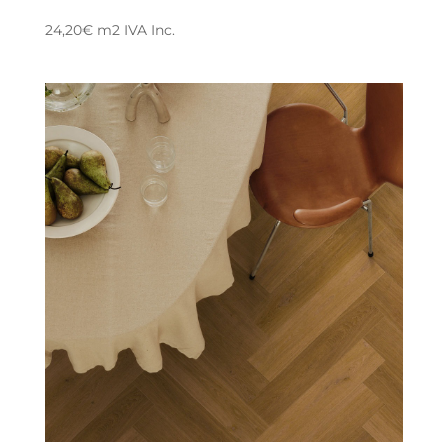
24,20
€
m2
IVA Inc.