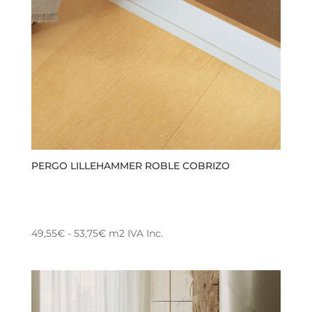
PERGO LILLEHAMMER ROBLE COBRIZO
Rango
49,55
€
-
53,75
€
m2
IVA Inc.
Este
de
producto
precios:
tiene
desde
múltiples
49,55€