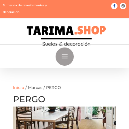
Su tienda de revestimientos y
decoración.
a
Inicio
/ Marcas / PERGO
PERGO