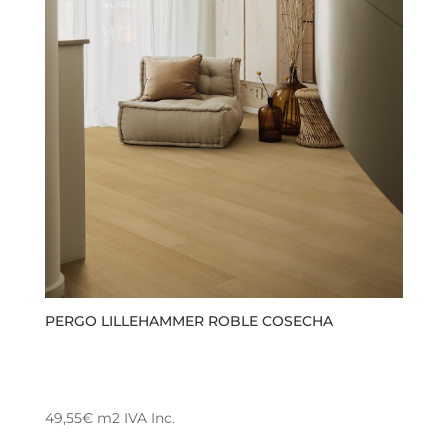
variantes.
hasta
Las
53,75€
opciones
se
pueden
elegir
en
la
página
de
producto
PERGO LILLEHAMMER ROBLE COSECHA
49,55
€
m2
IVA Inc.