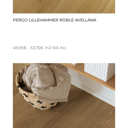
PERGO LILLEHAMMER ROBLE AVELLANA
Rango
49,55
€
-
53,75
€
m2
IVA Inc.
Este
de
producto
precios:
tiene
desde
múltiples
49,55€
variantes.
hasta
Las
53,75€
opciones
se
pueden
elegir
en
la