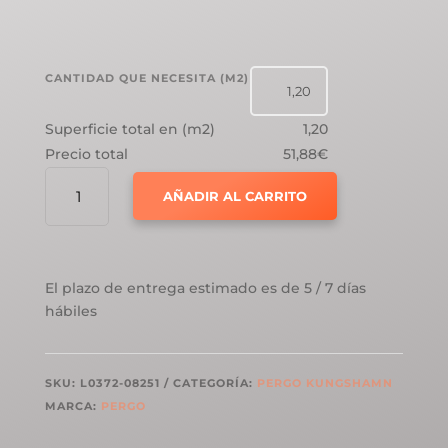
CANTIDAD QUE NECESITA (M2)
Superficie total en (m2)
1,20
Precio total
51,88€
PERGO
AÑADIR AL CARRITO
KUNGSHAMN
ROBLE
ÁMBAR
AHUMADO
El plazo de entrega estimado es de 5 / 7 días
CANTIDAD
hábiles
SKU:
L0372-08251
CATEGORÍA:
PERGO KUNGSHAMN
MARCA:
PERGO