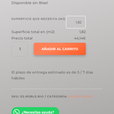
Disponible sin Bisel
SUPERFICIE QUE NECESITA (M2)
Superficie total en (m2)
1,82
Precio total
44,14€
PERGO
AÑADIR AL CARRITO
ESPOO
ROBLE
RIO
CANTIDAD
El plazo de entrega estimado es de 5 / 7 días
hábiles
SKU:
ES.ROBLE.RIO
CATEGORÍA:
PERGO ESPOO
¿Necesitas ayuda?