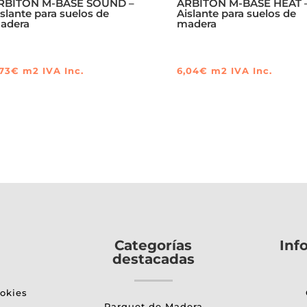
RBITON M-BASE SOUND –
ARBITON M-BASE HEAT 
islante para suelos de
Aislante para suelos de
adera
madera
,73
€
m2
IVA Inc.
6,04
€
m2
IVA Inc.
Categorías
Inf
destacadas
ookies
Parquet de Madera