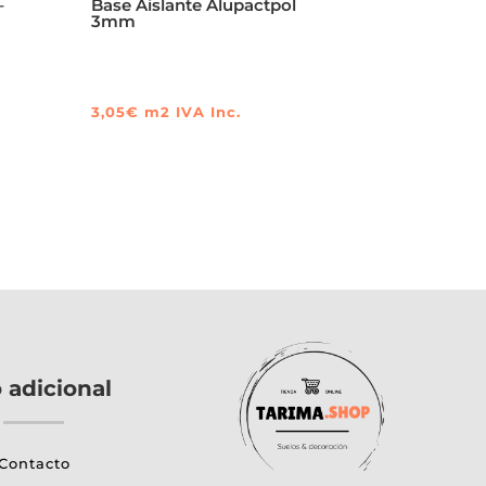
–
Base Aislante Alupactpol
3mm
3,05
€
m2
IVA Inc.
o adicional
Contacto