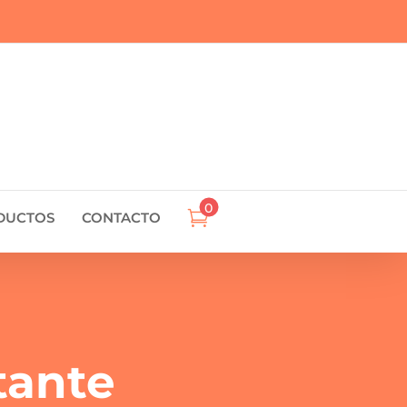
0

DUCTOS
CONTACTO
tante