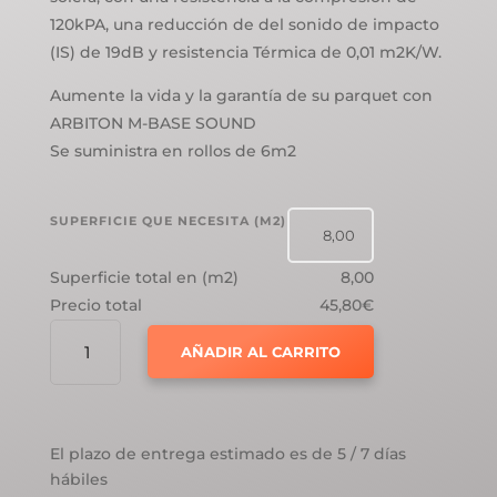
120kPA, una reducción de del sonido de impacto
(IS) de 19dB y resistencia Térmica de 0,01 m2K/W.
Aumente la vida y la garantía de su parquet con
ARBITON M-BASE SOUND
Se suministra en rollos de 6m2
SUPERFICIE QUE NECESITA (M2)
Superficie total en (m2)
8,00
Precio total
45,80€
ARBITON
AÑADIR AL CARRITO
M-
BASE
SOUND
-
El plazo de entrega estimado es de 5 / 7 días
AISLANTE
hábiles
PARA