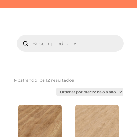
BÚSQUEDA
DE
PRODUCTOS
Ordenado
Mostrando los 12 resultados
por
precio:
bajo
a
alto