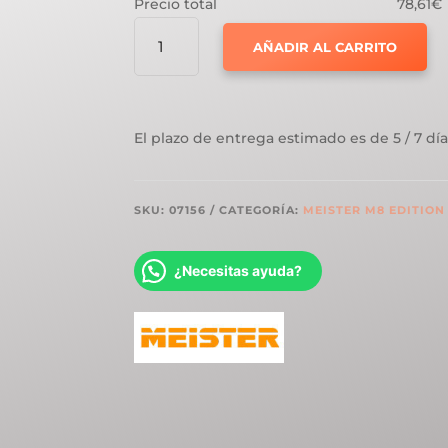
Precio total
78,61€
MEISTER
AÑADIR AL CARRITO
M8
EDITION
BIG
CREEK
El plazo de entrega estimado es de 5 / 7 día
OAK
07156
CANTIDAD
SKU:
07156
CATEGORÍA:
MEISTER M8 EDITION
¿Necesitas ayuda?