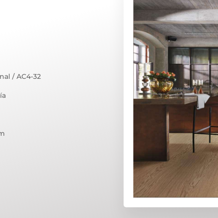
nal / AC4-32
ía
mm