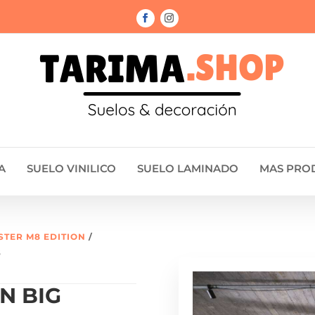
A
SUELO VINILICO
SUELO LAMINADO
MAS PRO
STER M8 EDITION
/
6
N BIG