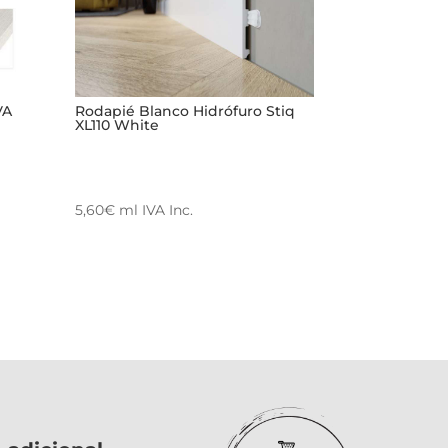
VA
Rodapié Blanco Hidrófuro Stiq
XL110 White
5,60
€
ml
IVA Inc.