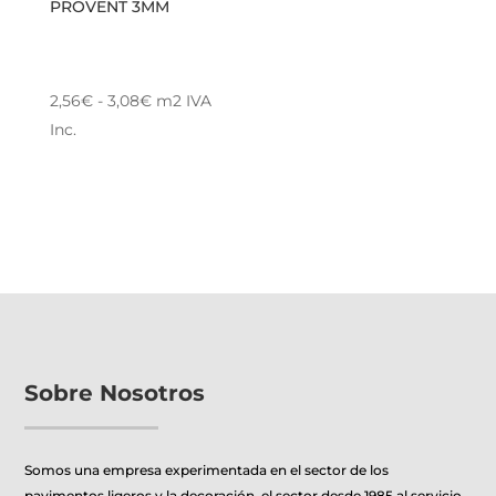
PROVENT 3MM
Rango
2,56
€
-
3,08
€
m2
IVA
de
Inc.
Este
precios:
producto
desde
tiene
2,56€
múltiples
hasta
variantes.
3,08€
Las
opciones
se
pueden
Sobre Nosotros
elegir
en
Somos una empresa experimentada en el sector de los
la
pavimentos ligeros y la decoración, el sector desde 1985 al servicio