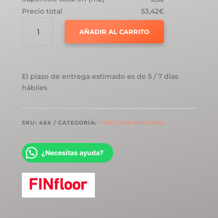
Precio total
53,42€
FINFLOOR
AÑADIR AL CARRITO
ORIGINAL
AC5
ROBLE
BANFF
El plazo de entrega estimado es de 5 / 7 días
CANTIDAD
hábiles
SKU:
46X
CATEGORÍA:
FINFLOOR ORIGINAL
¿Necesitas ayuda?