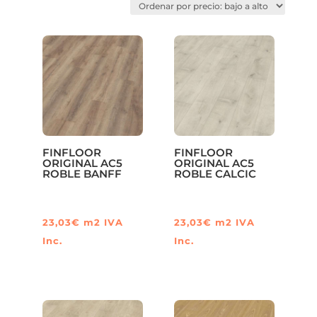
precio:
bajo
a
alto
FINFLOOR
FINFLOOR
ORIGINAL AC5
ORIGINAL AC5
ROBLE BANFF
ROBLE CALCIC
23,03
€
m2
IVA
23,03
€
m2
IVA
Inc.
Inc.