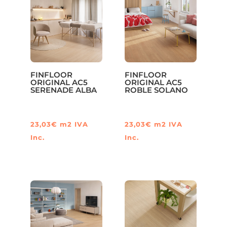
FINFLOOR
FINFLOOR
ORIGINAL AC5
ORIGINAL AC5
SERENADE ALBA
ROBLE SOLANO
23,03
€
m2
IVA
23,03
€
m2
IVA
Inc.
Inc.