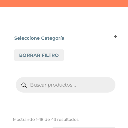
Seleccione Categoría
SUELO LAMINADO
BORRAR FILTRO
FINFLOOR
FINFLOOR EVOLVE
FINFLOOR ORIGINAL
BÚSQUEDA
FINFLOOR XL
DE
PRODUCTOS
Ordenado
Mostrando 1–18 de 43 resultados
por