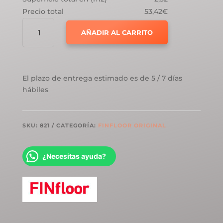
Precio total
53,42€
FINFLOOR
AÑADIR AL CARRITO
ORIGINAL
AC5
ROBLE
SOLANO
El plazo de entrega estimado es de 5 / 7 días
CANTIDAD
hábiles
SKU:
821
CATEGORÍA:
FINFLOOR ORIGINAL
¿Necesitas ayuda?