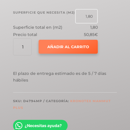
SUPERFICIE QUE NECESITA (M2)
Superficie total en (m2)
1,80
Precio total
50,85€
KRONOTEX
AÑADIR AL CARRITO
MAMMUT
PLUS
10MM
ROBLE
El plazo de entrega estimado es de 5 / 7 días
MAKRO
hábiles
NATURE
D4794
CANTIDAD
SKU:
D4794MP
CATEGORÍA:
KRONOTEX MAMMUT
PLUS
¿Necesitas ayuda?