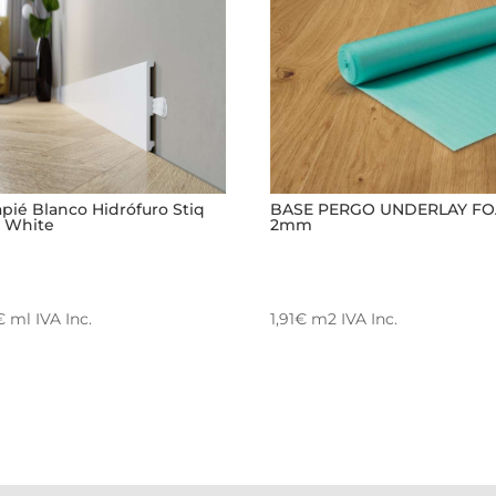
pié Blanco Hidrófuro Stiq
BASE PERGO UNDERLAY F
0 White
2mm
€
ml
IVA Inc.
1,91
€
m2
IVA Inc.