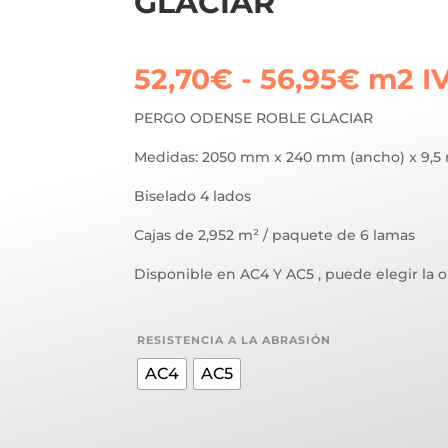
GLACIAR
Rang
52,70
€
-
56,95
€
m2
I
de
precio
PERGO ODENSE ROBLE GLACIAR
desd
Medidas: 2050 mm x 240 mm (ancho) x 9,5
52,70
hasta
Biselado 4 lados
56,95
Cajas de 2,952 m² / paquete de 6 lamas
Disponible en AC4 Y AC5 , puede elegir la 
RESISTENCIA A LA ABRASIÓN
AC4
AC5