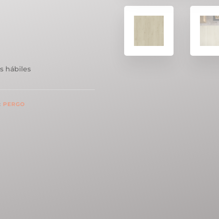
s hábiles
:
PERGO