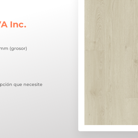
o
VA Inc.
s:
e
 mm (grosor)
€
€
opción que necesite