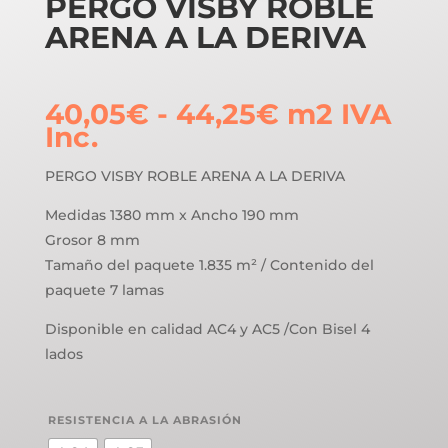
PERGO VISBY ROBLE
ARENA A LA DERIVA
Rango
40,05
€
-
44,25
€
m2
IVA
de
Inc.
precios:
desde
PERGO VISBY ROBLE ARENA A LA DERIVA
40,05€
Medidas 1380 mm x Ancho 190 mm
hasta
Grosor 8 mm
44,25€
Tamaño del paquete 1.835 m² / Contenido del
paquete 7 lamas
Disponible en calidad AC4 y AC5 /Con Bisel 4
lados
RESISTENCIA A LA ABRASIÓN