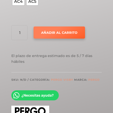
AC4
AC5
PERGO
AÑADIR AL CARRITO
VISBY
ROBLE
ARENA
A
El plazo de entrega estimado es de 5 / 7 días
LA
hábiles
DERIVA
CANTIDAD
SKU:
N/D
CATEGORÍA:
PERGO VISBY
MARCA:
PERGO
¿Necesitas ayuda?