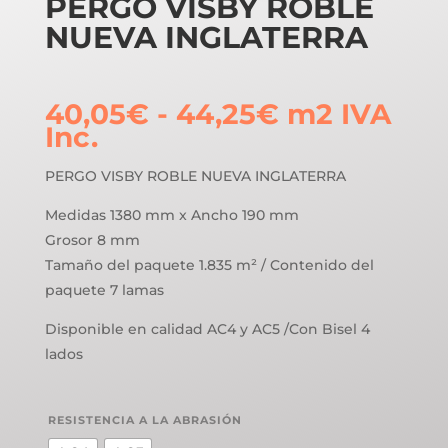
PERGO VISBY ROBLE
NUEVA INGLATERRA
Rango
40,05
€
-
44,25
€
m2
IVA
de
Inc.
precios:
desde
PERGO VISBY ROBLE NUEVA INGLATERRA
40,05€
Medidas 1380 mm x Ancho 190 mm
hasta
Grosor 8 mm
44,25€
Tamaño del paquete 1.835 m² / Contenido del
paquete 7 lamas
Disponible en calidad AC4 y AC5 /Con Bisel 4
lados
RESISTENCIA A LA ABRASIÓN