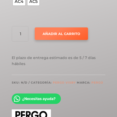
AC4
AC5
PERGO
AÑADIR AL CARRITO
VISBY
ROBLE
NUEVA
INGLATERRA
El plazo de entrega estimado es de 5 / 7 días
CANTIDAD
hábiles
SKU:
N/D
CATEGORÍA:
PERGO VISBY
MARCA:
PERGO
¿Necesitas ayuda?