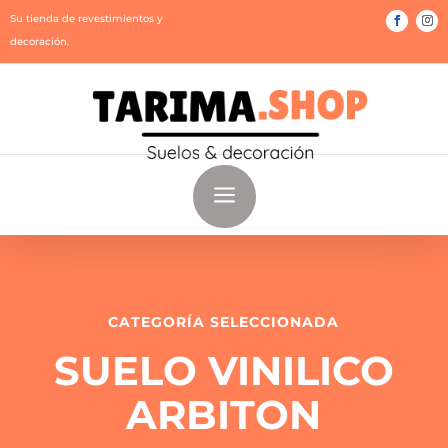
Su tienda de revestimientos y
decoración.
a
CATEGORÍA SELECCIONADA
SUELO VINILICO
ARBITON