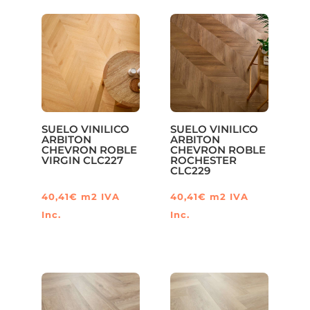
SUELO VINILICO
SUELO VINILICO
ARBITON
ARBITON
CHEVRON ROBLE
CHEVRON ROBLE
VIRGIN CLC227
ROCHESTER
CLC229
40,41
€
m2
IVA
40,41
€
m2
IVA
Inc.
Inc.