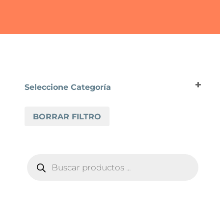
Seleccione Categoría
SUELOS VINÍLICOS
BORRAR FILTRO
SUELO VINILICO ARBITON
ARBITON AMARON WOOD
ARBITON CHEVRON
BÚSQUEDA
ARBITON HERRINGBONE
DE
PRODUCTOS
ARBITON SUPERIORE 2.2
ARBITON WOODRIC
ARBITON WOODRIC EIR